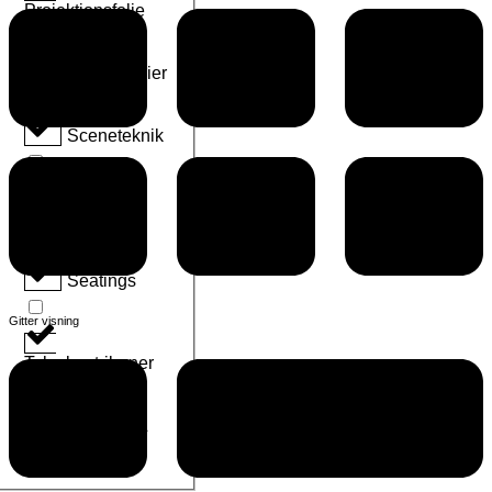
Projektionsfolie
Scenepodier
Sceneteknik
Scenetekstiler
Seatings
Gitter visning
Teleskoptribuner
Tilbehør &
reservedele til
Scenepodier