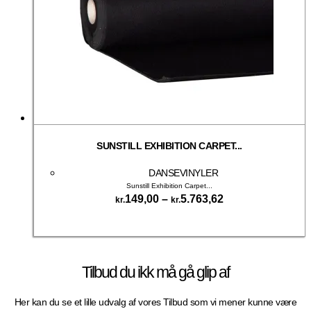
SUNSTILL EXHIBITION CARPET...
DANSEVINYLER
Sunstill Exhibition Carpet...
Prisinterval:
149,00
–
5.763,62
kr.
kr.
kr.149,00
Dette
til
Vælg muligheder
vare
kr.5.763,62
har
flere
Tilbud du ikk må gå glip af
varianter.
Mulighederne
kan
Her kan du se et lille udvalg af vores Tilbud som vi mener kunne være
vælges