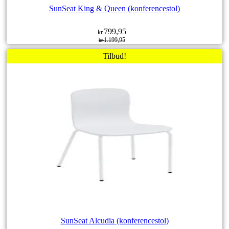
SunSeat King & Queen (konferencestol)
799,95
kr.
1.199,95
kr.
Den
Den
oprindelige
aktuelle
Tilbud!
pris
pris
var:
er:
kr.1.199,95.
kr.799,95.
SunSeat Alcudia (konferencestol)