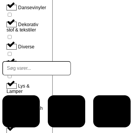
Dansevinyler
Dekorativ
stof & tekstiler
Diverse
Search
Konference
...
Møbler
Lys &
Lamper
Net & Mesh
tekstiler