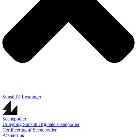
Sunstill® Løsninger
Scenepodier
Udlejning Sunstill Orginale scenepodier
Certificering af Scenepodier
Afspærring