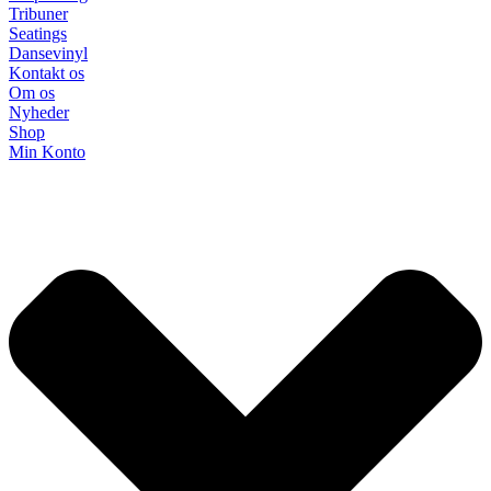
Tribuner
Seatings
Dansevinyl
Kontakt os
Om os
Nyheder
Shop
Min Konto