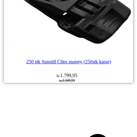
250 stk Sunstill Clips snappy (250stk kasse)
1.799,95
kr.
2.249,95
kr.
Den
Den
oprindelige
aktuelle
pris
pris
var:
er:
kr.2.249,95.
kr.1.799,95.