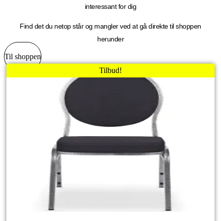
interessant for dig
på
varesiden
Find det du netop står og mangler ved at gå direkte til shoppen
herunder
Til shoppen
Tilbud!