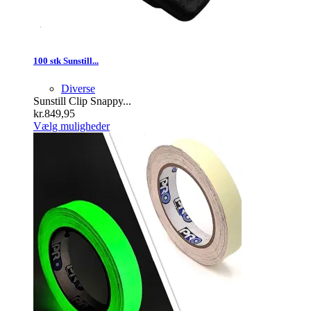
100 stk Sunstill...
Diverse
Sunstill Clip Snappy...
kr.
849,95
Dette
Vælg muligheder
vare
har
flere
varianter.
Mulighederne
kan
vælges
på
varesiden