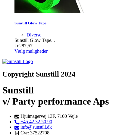
Sunstill Glow Tape
Diverse
Sunstill Glow Tape...
kr.
287,57
Dette
Vælg muligheder
vare
har
flere
varianter.
Copyright Sunstill 2024
Mulighederne
kan
Sunstill
vælges
på
v/ Party performance Aps
varesiden
Hjulmagervej 13F, 7100 Vejle
+45 42 32 50 90
info@sunstill.dk
Cvr: 37522708