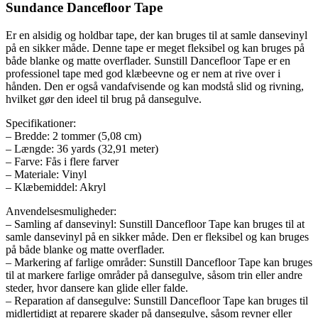
Sundance Dancefloor Tape
Er en alsidig og holdbar tape, der kan bruges til at samle dansevinyl
på en sikker måde. Denne tape er meget fleksibel og kan bruges på
både blanke og matte overflader. Sunstill Dancefloor Tape er en
professionel tape med god klæbeevne og er nem at rive over i
hånden. Den er også vandafvisende og kan modstå slid og rivning,
hvilket gør den ideel til brug på dansegulve.
Specifikationer:
– Bredde: 2 tommer (5,08 cm)
– Længde: 36 yards (32,91 meter)
– Farve: Fås i flere farver
– Materiale: Vinyl
– Klæbemiddel: Akryl
Anvendelsesmuligheder:
– Samling af dansevinyl: Sunstill Dancefloor Tape kan bruges til at
samle dansevinyl på en sikker måde. Den er fleksibel og kan bruges
på både blanke og matte overflader.
– Markering af farlige områder: Sunstill Dancefloor Tape kan bruges
til at markere farlige områder på dansegulve, såsom trin eller andre
steder, hvor dansere kan glide eller falde.
– Reparation af dansegulve: Sunstill Dancefloor Tape kan bruges til
midlertidigt at reparere skader på dansegulve, såsom revner eller