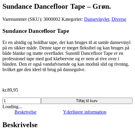
Sundance Dancefloor Tape – Grøn.
Varenummer (SKU):
3000002
Kategorier:
Dansevinyler
,
Diverse
Sundance Dancefloor Tape
Er en alsidig og holdbar tape, der kan bruges til at samle dansevinyl
på en sikker måde. Denne tape er meget fleksibel og kan bruges på
både blanke og matte overflader. Sunstill Dancefloor Tape er en
professionel tape med god klæbeevne og er nem at rive over i
hånden. Den er også vandafvisende og kan modstå slid og rivning,
hvilket gør den ideel til brug på dansegulve.
kr.
89,95
Sundance
Tilføj til kurv
Dancefloor
Loading...
Tape
Beskrivelse
Yderligere information
-
Grøn.
Beskrivelse
antal