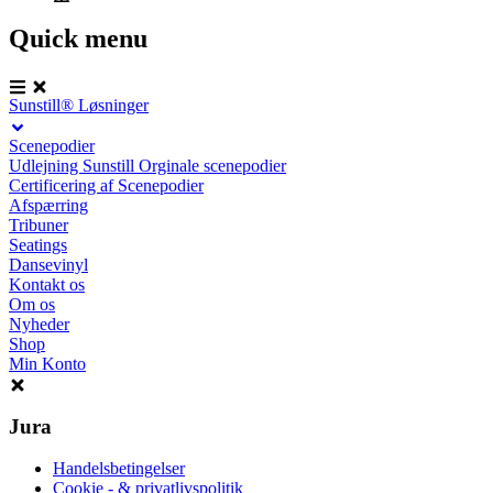
Quick menu
Sunstill® Løsninger
Scenepodier
Udlejning Sunstill Orginale scenepodier
Certificering af Scenepodier
Afspærring
Tribuner
Seatings
Dansevinyl
Kontakt os
Om os
Nyheder
Shop
Min Konto
Jura
Handelsbetingelser
Cookie - & privatlivspolitik