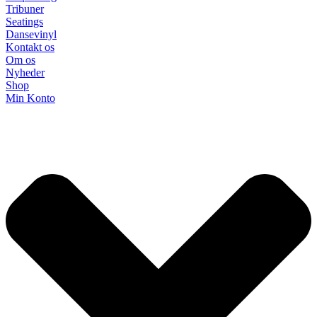
Tribuner
Seatings
Dansevinyl
Kontakt os
Om os
Nyheder
Shop
Min Konto