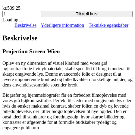
kr.
539,25
Sunstill
Tilføj til kurv
Projection
Loading...
Screen
Beskrivelse
Yderligere information
Tekniske egenskaber
Wien
antal
Beskrivelse
Projection Screen Wien
Oplev en ny dimension af visuel klarhed med vores grå
højkontrastfolie i vinylmateriale, skabt specifikt til brug i moderat til
skarpt omgivende lys. Denne avancerede folie er designet til at
levere imponerende kontrast og billedkvalitet i forskellige miljøer, og
dens anvendelsesområde spænder bredt.
Biografer og hjemmebiografer får en forbedret filmoplevelse med
vores grå højkontrastfolie. Perfekt til steder med omgivende lys eller
hvis du ønsker maksimal kontrast, skaber folien en dyb og levende
billedoplevelse, der løfter biografoplevelsen til nye højder. Den er
også ideel til seminarer og foredragssalg, hvor skarpe billeder og
kontraster er afgørende for at formidle budskaber tydeligt og
engagere publikum.