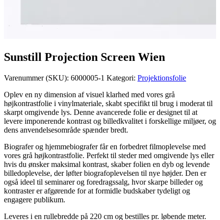
Sunstill Projection Screen Wien
Varenummer (SKU):
6000005-1
Kategori:
Projektionsfolie
Oplev en ny dimension af visuel klarhed med vores grå
højkontrastfolie i vinylmateriale, skabt specifikt til brug i moderat til
skarpt omgivende lys. Denne avancerede folie er designet til at
levere imponerende kontrast og billedkvalitet i forskellige miljøer, og
dens anvendelsesområde spænder bredt.
Biografer og hjemmebiografer får en forbedret filmoplevelse med
vores grå højkontrastfolie. Perfekt til steder med omgivende lys eller
hvis du ønsker maksimal kontrast, skaber folien en dyb og levende
billedoplevelse, der løfter biografoplevelsen til nye højder. Den er
også ideel til seminarer og foredragssalg, hvor skarpe billeder og
kontraster er afgørende for at formidle budskaber tydeligt og
engagere publikum.
Leveres i en rullebredde på 220 cm og bestilles pr. løbende meter.