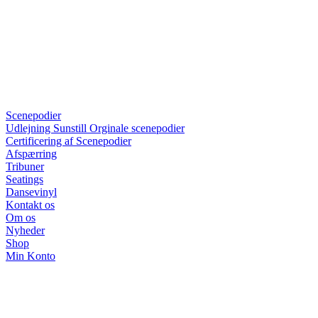
Scenepodier
Udlejning Sunstill Orginale scenepodier
Certificering af Scenepodier
Afspærring
Tribuner
Seatings
Dansevinyl
Kontakt os
Om os
Nyheder
Shop
Min Konto