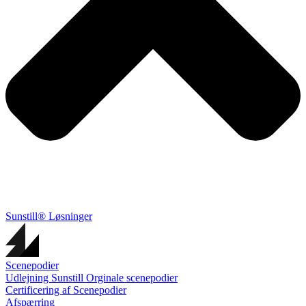
Sunstill® Løsninger
Scenepodier
Udlejning Sunstill Orginale scenepodier
Certificering af Scenepodier
Afspærring