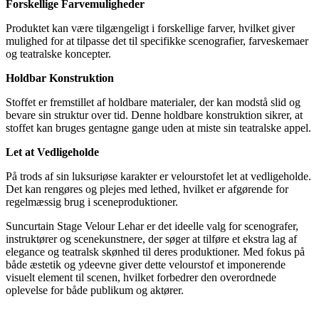
Forskellige Farvemuligheder
Produktet kan være tilgængeligt i forskellige farver, hvilket giver
mulighed for at tilpasse det til specifikke scenografier, farveskemaer
og teatralske koncepter.
Holdbar Konstruktion
Stoffet er fremstillet af holdbare materialer, der kan modstå slid og
bevare sin struktur over tid. Denne holdbare konstruktion sikrer, at
stoffet kan bruges gentagne gange uden at miste sin teatralske appel.
Let at Vedligeholde
På trods af sin luksuriøse karakter er velourstofet let at vedligeholde.
Det kan rengøres og plejes med lethed, hvilket er afgørende for
regelmæssig brug i sceneproduktioner.
Suncurtain Stage Velour Lehar er det ideelle valg for scenografer,
instruktører og scenekunstnere, der søger at tilføre et ekstra lag af
elegance og teatralsk skønhed til deres produktioner. Med fokus på
både æstetik og ydeevne giver dette velourstof et imponerende
visuelt element til scenen, hvilket forbedrer den overordnede
oplevelse for både publikum og aktører.