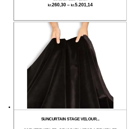
Prisinterval:
260,30
–
5.201,14
kr.
kr.
kr.260,30
Dette
til
Vælg muligheder
vare
kr.5.201,14
har
flere
varianter.
Mulighederne
kan
vælges
på
varesiden
SUNCURTAIN STAGE VELOUR...