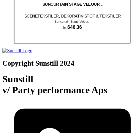
SUNCURTAIN STAGE VELOUR...
,
SCENETEKSTILER
DEKORATIV STOF & TEKSTILER
Suncurtain Stage Velour...
646,36
kr.
Dette
Vælg muligheder
vare
har
flere
varianter.
Copyright Sunstill 2024
Mulighederne
kan
vælges
Sunstill
på
varesiden
v/ Party performance Aps