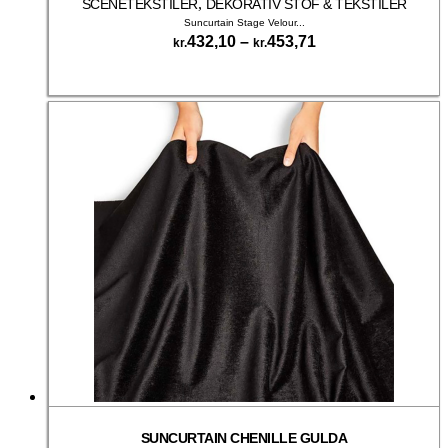
,
SCENETEKSTILER
DEKORATIV STOF & TEKSTILER
Suncurtain Stage Velour...
Prisinterval:
432,10
–
453,71
kr.
kr.
kr.432,10
Dette
til
Vælg muligheder
vare
kr.453,71
har
flere
varianter.
Mulighederne
kan
vælges
på
varesiden
SUNCURTAIN CHENILLE GULDA