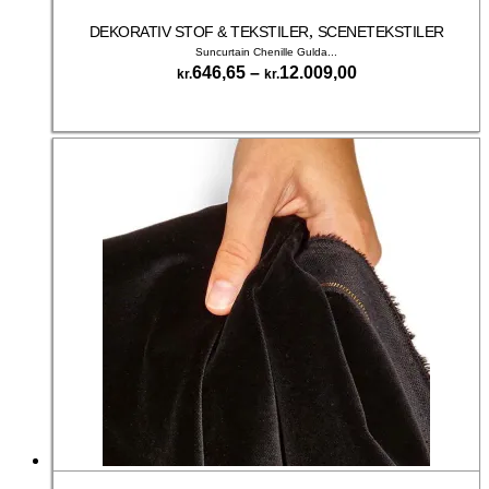
,
DEKORATIV STOF & TEKSTILER
SCENETEKSTILER
Suncurtain Chenille Gulda...
Prisinterval:
646,65
–
12.009,00
kr.
kr.
kr.646,65
Dette
til
Vælg muligheder
vare
kr.12.009,00
har
flere
varianter.
Mulighederne
kan
vælges
på
varesiden