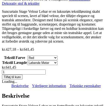
Dekorativ stof & tekstiler
Suncurtain Stage Velour Lehar er en luksuriøs tekstilløsning skabt
specielt til scenen, lavet af blød velour, der tilføjer elegance og
teatralsk atmosfære. Designet med fokus på scenisk elegance, egner
stoffet sig til baggrunde, scenetæpper, draperinger og kostumer.
Tilgængeligt i forskellige farver og med en holdbar konstruktion kan
det bruges gentagne gange uden at miste sin teatralske appel. Let at
vedligeholde, er det det ideelle valg for scenekunstnere, der ønsker
at forbedre æstetik og ydeevne på scenen.
Prisinterval:
kr.
427,18
–
kr.
641,45
kr.427,18
Tekstil Farve
til
kr.641,45
Tekstil Længde
kr.
641,45
Suncurtain
Stage
Tilføj til kurv
Velour
Loading...
Lehar
Beskrivelse
Yderligere information
Tekniske egenskaber
antal
Beskrivelse
Suncurtain Stage Velour Lehar er en fortryllende og luksuriøs tekstil