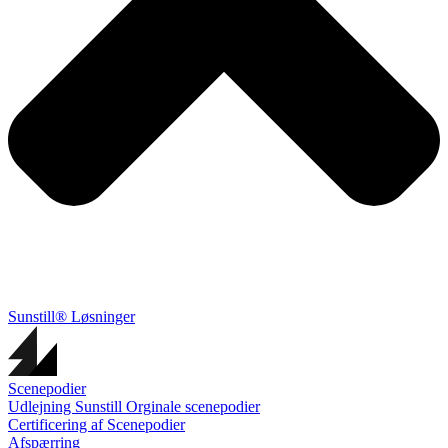
Sunstill® Løsninger
Scenepodier
Udlejning Sunstill Orginale scenepodier
Certificering af Scenepodier
Afspærring