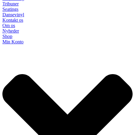
Tribuner
Seatings
Dansevinyl
Kontakt os
Om os
Nyheder
Shop
Min Konto