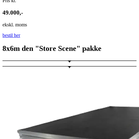
Pris kr.
49.000,-
ekskl. moms
bestil her
8x6m den "Store Scene" pakke