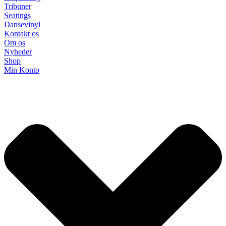
Tribuner
Seatings
Dansevinyl
Kontakt os
Om os
Nyheder
Shop
Min Konto