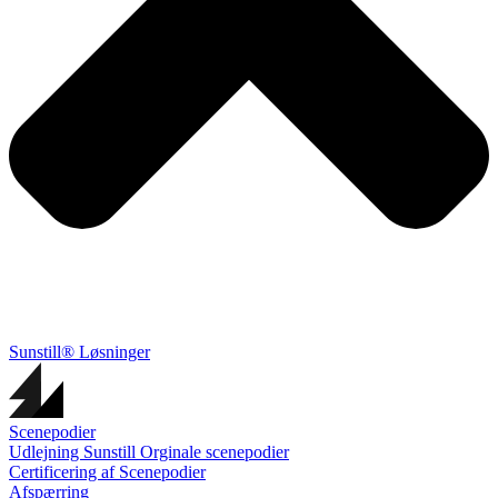
Sunstill® Løsninger
Scenepodier
Udlejning Sunstill Orginale scenepodier
Certificering af Scenepodier
Afspærring