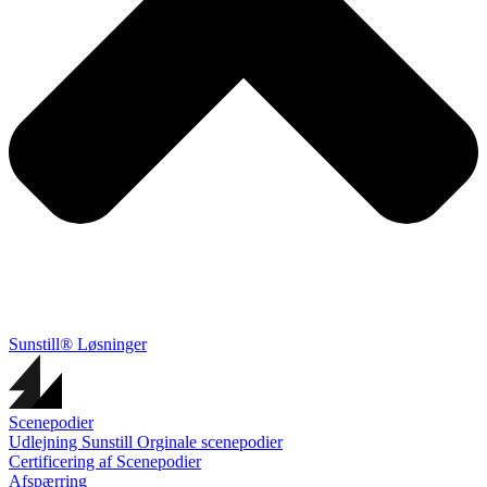
Sunstill® Løsninger
Scenepodier
Udlejning Sunstill Orginale scenepodier
Certificering af Scenepodier
Afspærring