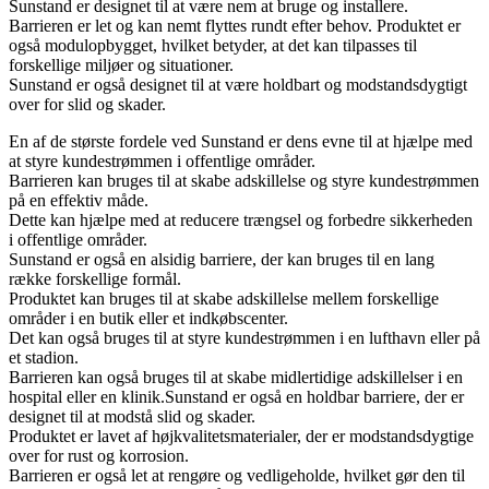
Sunstand er designet til at være nem at bruge og installere.
Barrieren er let og kan nemt flyttes rundt efter behov. Produktet er
også modulopbygget, hvilket betyder, at det kan tilpasses til
forskellige miljøer og situationer.
Sunstand er også designet til at være holdbart og modstandsdygtigt
over for slid og skader.
En af de største fordele ved Sunstand er dens evne til at hjælpe med
at styre kundestrømmen i offentlige områder.
Barrieren kan bruges til at skabe adskillelse og styre kundestrømmen
på en effektiv måde.
Dette kan hjælpe med at reducere trængsel og forbedre sikkerheden
i offentlige områder.
Sunstand er også en alsidig barriere, der kan bruges til en lang
række forskellige formål.
Produktet kan bruges til at skabe adskillelse mellem forskellige
områder i en butik eller et indkøbscenter.
Det kan også bruges til at styre kundestrømmen i en lufthavn eller på
et stadion.
Barrieren kan også bruges til at skabe midlertidige adskillelser i en
hospital eller en klinik.
Sunstand er også en holdbar barriere, der er
designet til at modstå slid og skader.
Produktet er lavet af højkvalitetsmaterialer, der er modstandsdygtige
over for rust og korrosion.
Barrieren er også let at rengøre og vedligeholde, hvilket gør den til