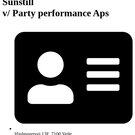
Sunstill
v/ Party performance Aps
Hjulmagervej 13F, 7100 Vejle