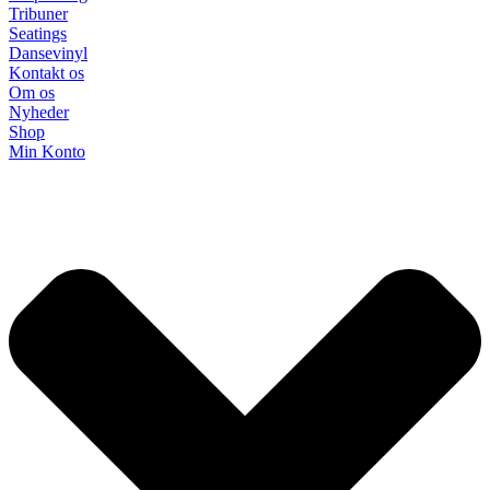
Tribuner
Seatings
Dansevinyl
Kontakt os
Om os
Nyheder
Shop
Min Konto