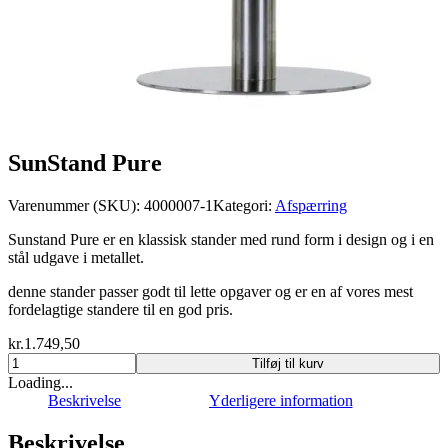
SunStand Pure
Varenummer (SKU):
4000007-1
Kategori:
Afspærring
Sunstand Pure er en klassisk stander med rund form i design og i en
stål udgave i metallet.
denne stander passer godt til lette opgaver og er en af vores mest
fordelagtige standere til en god pris.
kr.
1.749,50
SunStand
Tilføj til kurv
Pure
Loading...
antal
Beskrivelse
Yderligere information
Beskrivelse