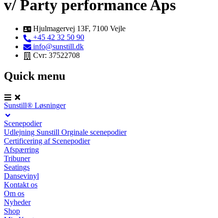
v/ Party performance Aps
Hjulmagervej 13F, 7100 Vejle
+45 42 32 50 90
info@sunstill.dk
Cvr: 37522708
Quick menu
Sunstill® Løsninger
Scenepodier
Udlejning Sunstill Orginale scenepodier
Certificering af Scenepodier
Afspærring
Tribuner
Seatings
Dansevinyl
Kontakt os
Om os
Nyheder
Shop