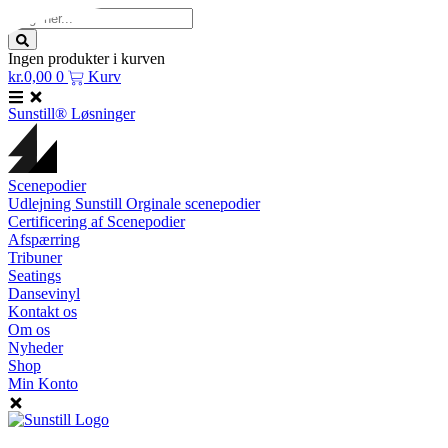
Skip
Search
to
...
content
Ingen produkter i kurven
kr.
0,00
0
Kurv
Sunstill® Løsninger
Scenepodier
Udlejning Sunstill Orginale scenepodier
Certificering af Scenepodier
Afspærring
Tribuner
Seatings
Dansevinyl
Kontakt os
Om os
Nyheder
Shop
Min Konto