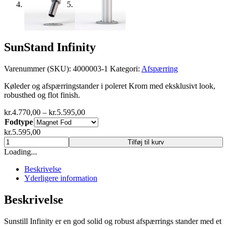
SunStand Infinity
Varenummer (SKU):
4000003-1
Kategori:
Afspærring
Køleder og afspærringstander i poleret Krom med eksklusivt look,
robusthed og flot finish.
Prisinterval:
kr.
4.770,00
–
kr.
5.595,00
kr.4.770,00
Fodtype
til
kr.
5.595,00
kr.5.595,00
SunStand
Tilføj til kurv
Infinity
Loading...
antal
Beskrivelse
Yderligere information
Beskrivelse
Sunstill Infinity er en god solid og robust afspærrings stander med et