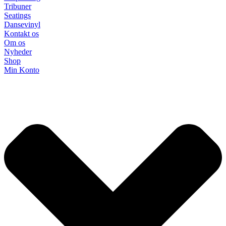
Tribuner
Seatings
Dansevinyl
Kontakt os
Om os
Nyheder
Shop
Min Konto