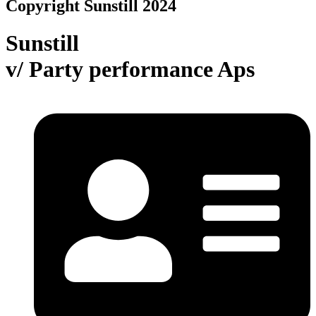
Copyright Sunstill 2024
Mulighederne
kan
vælges
Sunstill
på
varesiden
v/ Party performance Aps