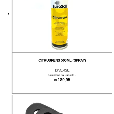
vælges
på
varesiden
CITRUSRENS 500ML (SPRAY)
DIVERSE
Citrusrens fra Sunstill:...
189,95
kr.
Tilføj til kurv