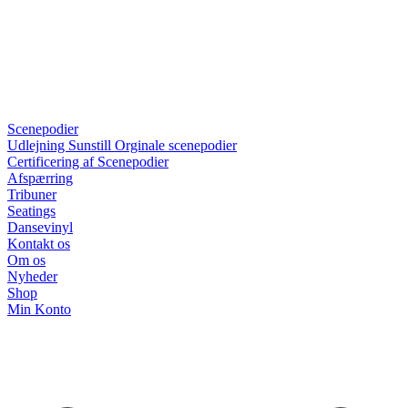
Scenepodier
Udlejning Sunstill Orginale scenepodier
Certificering af Scenepodier
Afspærring
Tribuner
Seatings
Dansevinyl
Kontakt os
Om os
Nyheder
Shop
Min Konto