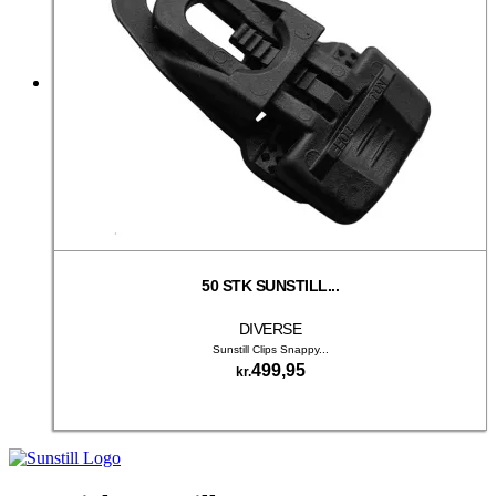
50 STK SUNSTILL...
DIVERSE
Sunstill Clips Snappy...
499,95
kr.
Dette
Vælg muligheder
vare
har
flere
varianter.