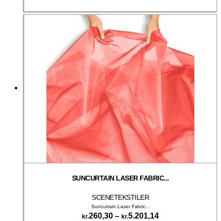
Dette
til
Vælg muligheder
vare
kr.7.152,15
har
flere
varianter.
Mulighederne
kan
vælges
på
varesiden
SUNCURTAIN LASER FABRIC...
SCENETEKSTILER
Suncurtain Laser Fabric...
Prisinterval:
260,30
–
5.201,14
kr.
kr.