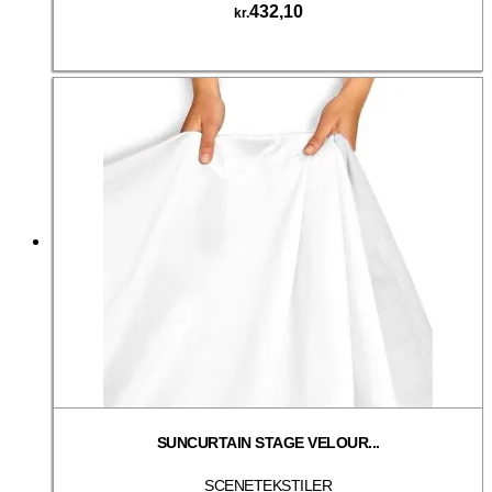
432,10
kr.
Dette
Vælg muligheder
vare
har
flere
varianter.
Mulighederne
kan
vælges
på
varesiden
SUNCURTAIN STAGE VELOUR...
SCENETEKSTILER