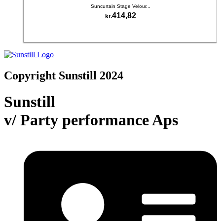
Suncurtain Stage Velour...
414,82
kr.
Dette
Vælg muligheder
vare
har
flere
varianter.
Copyright Sunstill 2024
Mulighederne
kan
vælges
Sunstill
på
varesiden
v/ Party performance Aps