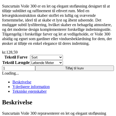
Suncurtain Voile 300 er en let og elegant stofløsning designet til at
tilføje subtilitet og raffinement til ethvert rum. Med en
letvægtskonstruktion skaber stoffet en luftig og svævende
fornemmelse, ideel til at skabe et lyst og åbent udseende. Det
muliggør subtil lysfiltrering, hvilket skaber en behagelig atmosfære,
og det moderne design komplementerer forskellige indretningsstile.
Tilgængelig i forskellige farver og let at vedligeholde, er Voile 300
alsidig og egnet som gardiner eller vinduesbeklædning for dem, der
ønsker at tilføje en enkel elegance til deres indretning.
kr.
128,59
Tekstil Farve
Tekstil Længde
Suncurtain
Tilføj til kurv
Voile
Loading...
300
antal
Beskrivelse
Yderligere information
Tekniske egenskaber
Beskrivelse
Suncurtain Voile 300 repræsenterer en let og elegant stofløsning