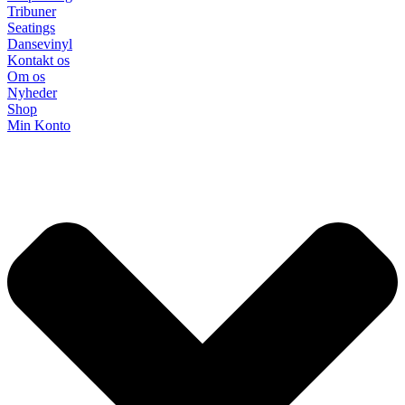
Tribuner
Seatings
Dansevinyl
Kontakt os
Om os
Nyheder
Shop
Min Konto