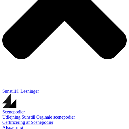
Sunstill® Løsninger
Scenepodier
Udlejning Sunstill Orginale scenepodier
Certificering af Scenepodier
Afspærring