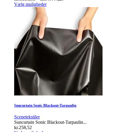
Dette
kr.1.550,05
Vælg muligheder
vare
til
har
kr.64.444,29
flere
varianter.
Mulighederne
kan
vælges
på
varesiden
Suncurtain Sonic Blackout-Tarpaulin
Scenetekstiler
Suncurtain Sonic Blackout-Tarpaulin...
kr.
258,52