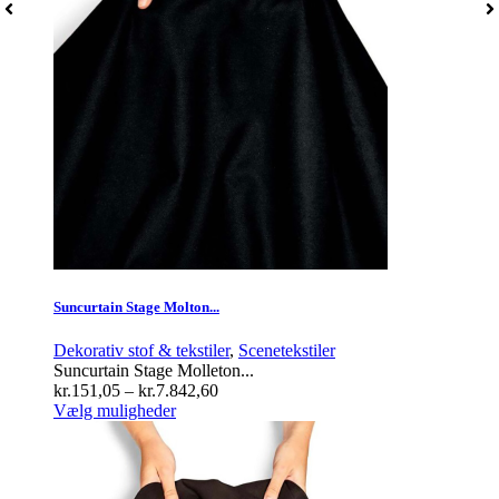
Suncurtain Stage Molton...
Dekorativ stof & tekstiler
,
Scenetekstiler
Suncurtain Stage Molleton...
Prisinterval:
kr.
151,05
–
kr.
7.842,60
Dette
kr.151,05
Vælg muligheder
vare
til
har
kr.7.842,60
flere
varianter.