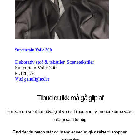
Suncurtain Voile 300
Dekorativ stof & tekstiler
,
Scenetekstiler
Suncurtain Voile 300...
kr.
128,59
Dette
Vælg muligheder
vare
har
flere
Tilbud du ikk må gå glip af
varianter.
Mulighederne
Her kan du se et lille udvalg af vores Tilbud som vi mener kunne være
kan
vælges
interessant for dig
på
varesiden
Find det du netop står og mangler ved at gå direkte til shoppen
herunder