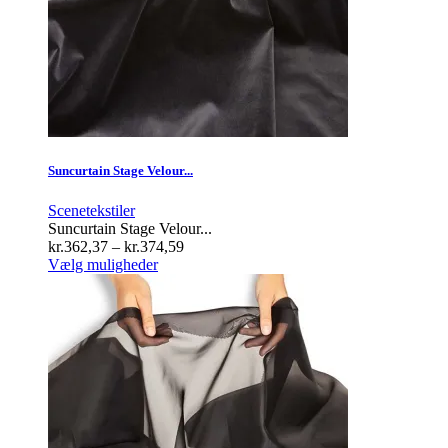
Suncurtain Stage Velour...
Scenetekstiler
Suncurtain Stage Velour...
Prisinterval:
kr.
362,37
–
kr.
374,59
Dette
kr.362,37
Vælg muligheder
vare
til
har
kr.374,59
flere
varianter.
Mulighederne
kan
vælges
på
varesiden