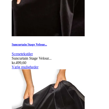
varesiden
Suncurtain Stage Velour...
Scenetekstiler
Suncurtain Stage Velour...
kr.
499,60
Dette
Vælg muligheder
vare
har
flere
varianter.
Mulighederne
kan
vælges
på
varesiden