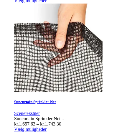
Dette
Vælg muligheder
vare
har
flere
varianter.
Mulighederne
kan
vælges
på
varesiden
Suncurtain Sprinkler Net
Scenetekstiler
Suncurtain Sprinkler Net...
Prisinterval:
kr.
1.657,63
–
kr.
1.743,30
Dette
kr.1.657,63
Vælg muligheder