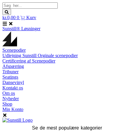
Skip
Search
to
...
content
kr.
0,00
0
Kurv
Sunstill® Løsninger
Scenepodier
Udlejning Sunstill Orginale scenepodier
Certificering af Scenepodier
Afspærring
Tribuner
Seatings
Dansevinyl
Kontakt os
Om os
Nyheder
Shop
Min Konto
Se de mest populære kategorier