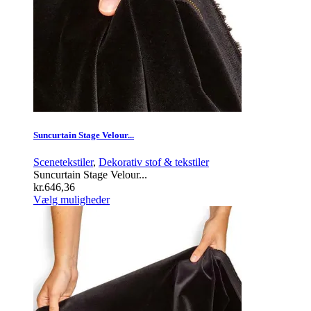
varesiden
Suncurtain Stage Velour...
Scenetekstiler
,
Dekorativ stof & tekstiler
Suncurtain Stage Velour...
kr.
646,36
Dette
Vælg muligheder
vare
har
flere
varianter.
Mulighederne
kan
vælges
på