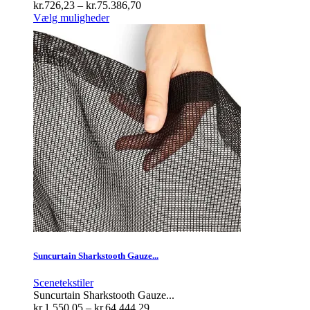
Prisinterval:
kr.
726,23
–
kr.
75.386,70
Dette
kr.726,23
Vælg muligheder
vare
til
har
kr.75.386,70
flere
varianter.
Mulighederne
kan
vælges
på
varesiden
Suncurtain Sharkstooth Gauze...
Scenetekstiler
Suncurtain Sharkstooth Gauze...
Prisinterval:
kr.
1.550,05
–
kr.
64.444,29