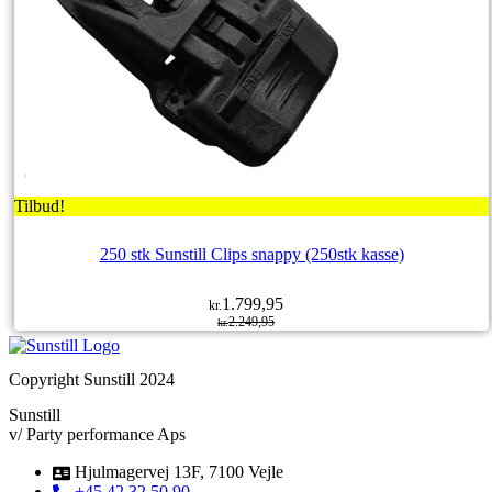
Tilbud!
250 stk Sunstill Clips snappy (250stk kasse)
1.799,95
kr.
2.249,95
kr.
Den
Den
oprindelige
aktuelle
pris
pris
var:
er:
Copyright Sunstill 2024
kr.2.249,95.
kr.1.799,95.
Sunstill
v/ Party performance Aps
Hjulmagervej 13F, 7100 Vejle
+45 42 32 50 90