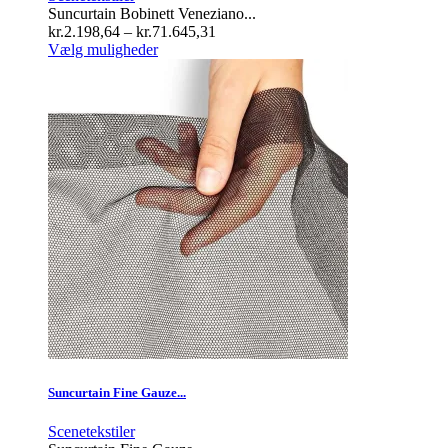
Suncurtain Bobinett Veneziano...
Prisinterval:
kr.
2.198,64
–
kr.
71.645,31
Dette
kr.2.198,64
Vælg muligheder
vare
til
har
kr.71.645,31
flere
varianter.
Mulighederne
kan
vælges
på
varesiden
Suncurtain Fine Gauze...
Scenetekstiler