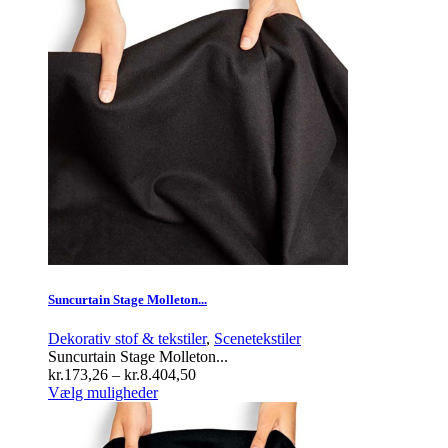
flere
varianter.
Mulighederne
kan
vælges
på
varesiden
Suncurtain Stage Molleton...
Dekorativ stof & tekstiler
,
Scenetekstiler
Suncurtain Stage Molleton...
Prisinterval:
kr.
173,26
–
kr.
8.404,50
Dette
kr.173,26
Vælg muligheder
vare
til
har
kr.8.404,50
flere