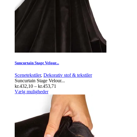
på
varesiden
Suncurtain Stage Velour...
Scenetekstiler
,
Dekorativ stof & tekstiler
Suncurtain Stage Velour...
Prisinterval:
kr.
432,10
–
kr.
453,71
Dette
kr.432,10
Vælg muligheder
vare
til
har
kr.453,71
flere
varianter.
Mulighederne
kan
vælges
på