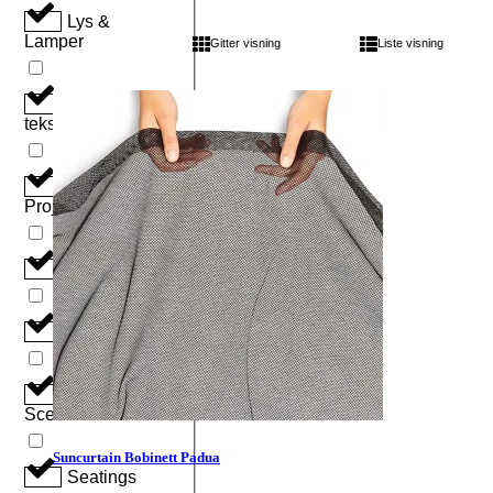
Lys &
Lamper
Gitter visning
Liste visning
Net & Mesh
tekstiler
Projektionsfolie
Scenepodier
Sceneteknik
Scenetekstiler
Suncurtain Bobinett Padua
Seatings