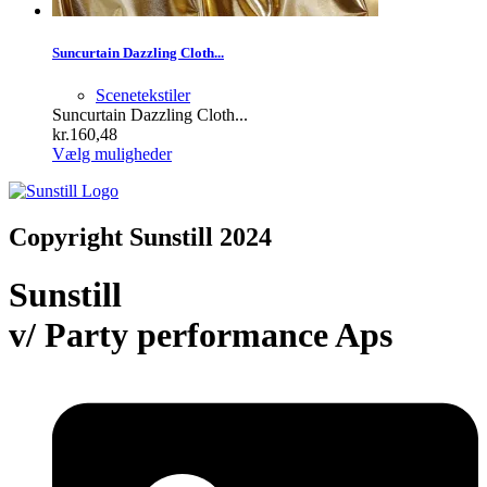
Suncurtain Dazzling Cloth...
Scenetekstiler
Suncurtain Dazzling Cloth...
kr.
160,48
Dette
Vælg muligheder
vare
har
flere
varianter.
Copyright Sunstill 2024
Mulighederne
kan
Sunstill
vælges
på
v/ Party performance Aps
varesiden