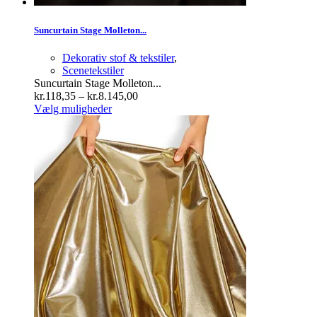
Suncurtain Stage Molleton...
Dekorativ stof & tekstiler
,
Scenetekstiler
Suncurtain Stage Molleton...
Prisinterval:
kr.
118,35
–
kr.
8.145,00
Dette
kr.118,35
Vælg muligheder
vare
til
har
kr.8.145,00
flere
varianter.
Mulighederne
kan
vælges
på
varesiden