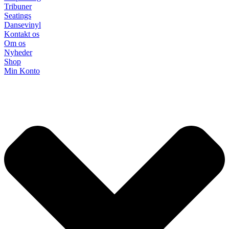
Tribuner
Seatings
Dansevinyl
Kontakt os
Om os
Nyheder
Shop
Min Konto