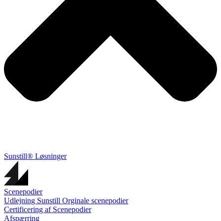
Sunstill® Løsninger
Scenepodier
Udlejning Sunstill Orginale scenepodier
Certificering af Scenepodier
Afspærring