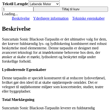
Tekstil Længde
Suncurtain
Tilføj til kurv
Sonic
Loading...
Blackout-
Beskrivelse
Yderligere information
Tekniske egenskaber
Tarpaulin
antal
Beskrivelse
Suncurtain Sonic Blackout-Tarpaulin er det ultimative valg for dem,
der kræver fuldstændig lys- og lydblokering kombineret med robust
beskyttelse mod elementerne. Denne tarpaulin er designet med
avanceret teknologi for at imødekomme behovene hos dem, der
ønsker at skabe et mørkt, lydisoleret og beskyttet miljø under
forskellige forhold.
Lydisolerende Egenskaber
Denne tarpaulin er specielt konstrueret til at reducere lydoverførsel,
hvilket gør den ideel til at skabe støjdæmpede områder. Det er
velegnet til støjfølsomme miljøer som koncertsteder, studier, teatre
eller byggepladser.
Total Mørklægning
Suncurtain Sonic Blackout-Tarpaulin leverer en fuldstændig