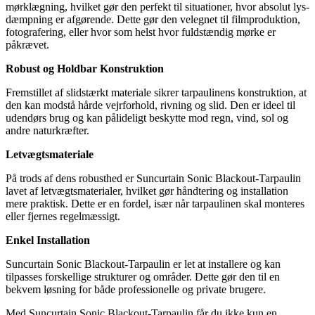
mørklægning, hvilket gør den perfekt til situationer, hvor absolut lys-
dæmpning er afgørende. Dette gør den velegnet til filmproduktion,
fotografering, eller hvor som helst hvor fuldstændig mørke er
påkrævet.
Robust og Holdbar Konstruktion
Fremstillet af slidstærkt materiale sikrer tarpaulinens konstruktion, at
den kan modstå hårde vejrforhold, rivning og slid. Den er ideel til
udendørs brug og kan pålideligt beskytte mod regn, vind, sol og
andre naturkræfter.
Letvægtsmateriale
På trods af dens robusthed er Suncurtain Sonic Blackout-Tarpaulin
lavet af letvægtsmaterialer, hvilket gør håndtering og installation
mere praktisk. Dette er en fordel, især når tarpaulinen skal monteres
eller fjernes regelmæssigt.
Enkel Installation
Suncurtain Sonic Blackout-Tarpaulin er let at installere og kan
tilpasses forskellige strukturer og områder. Dette gør den til en
bekvem løsning for både professionelle og private brugere.
Med Suncurtain Sonic Blackout-Tarpaulin får du ikke kun en