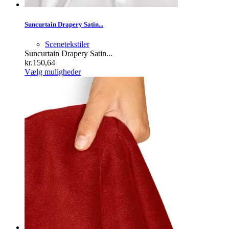
Suncurtain Drapery Satin...
Scenetekstiler
Suncurtain Drapery Satin...
kr.
150,64
Dette
Vælg muligheder
vare
har
flere
varianter.
Mulighederne
kan
vælges
på
varesiden