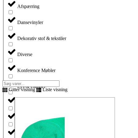
Afspærring
Dansevinyler
Dekorativ stof & tekstiler
Diverse
Konference Møbler
Search
Lys & Lamper
...
Gitter visning
Liste visning
Net & Mesh tekstiler
Projektionsfolie
Scenepodier