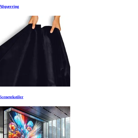
Afspærring
Scenetekstiler