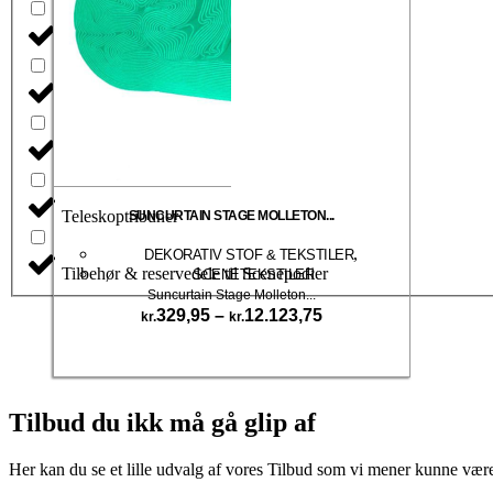
Sceneteknik
Scenetekstiler
Seatings
Teleskoptribuner
SUNCURTAIN STAGE MOLLETON...
,
DEKORATIV STOF & TEKSTILER
Tilbehør & reservedele til Scenepodier
SCENETEKSTILER
Suncurtain Stage Molleton...
Prisinterval:
329,95
–
12.123,75
kr.
kr.
kr.329,95
Dette
til
Vælg muligheder
vare
kr.12.123,75
har
flere
Tilbud du ikk må gå glip af
varianter.
Mulighederne
Her kan du se et lille udvalg af vores Tilbud som vi mener kunne være 
kan
vælges