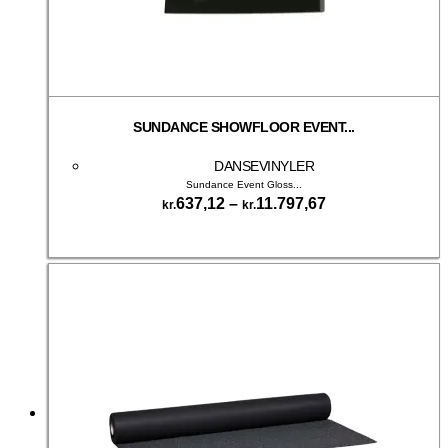
SUNDANCE SHOWFLOOR EVENT...
DANSEVINYLER
Sundance Event Gloss...
Prisinterval:
637,12
–
11.797,67
kr.
kr.
kr.637,12
Dette
til
Vælg muligheder
vare
kr.11.797,67
har
flere
varianter.
Mulighederne
kan
vælges
på
varesiden