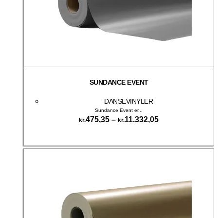
SUNDANCE EVENT
DANSEVINYLER
Sundance Event er...
Prisinterval:
475,35
–
11.332,05
kr.
kr.
kr.475,35
Dette
til
Vælg muligheder
vare
kr.11.332,05
har
flere
varianter.
Mulighederne
kan
vælges
på
varesiden