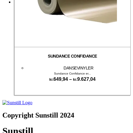
SUNDANCE CONFIDANCE
DANSEVINYLER
Sundance Confidance er...
Prisinterval:
649,94
–
9.627,04
kr.
kr.
kr.649,94
Dette
til
Vælg muligheder
vare
kr.9.627,04
har
flere
varianter.
Copyright Sunstill 2024
Mulighederne
kan
vælges
Sunstill
på