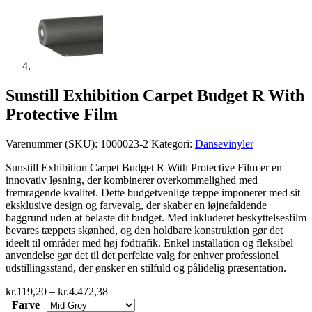
Sunstill Exhibition Carpet Budget R With
Protective Film
Varenummer (SKU):
1000023-2
Kategori:
Dansevinyler
Sunstill Exhibition Carpet Budget R With Protective Film er en
innovativ løsning, der kombinerer overkommelighed med
fremragende kvalitet. Dette budgetvenlige tæppe imponerer med sit
eksklusive design og farvevalg, der skaber en iøjnefaldende
baggrund uden at belaste dit budget. Med inkluderet beskyttelsesfilm
bevares tæppets skønhed, og den holdbare konstruktion gør det
ideelt til områder med høj fodtrafik. Enkel installation og fleksibel
anvendelse gør det til det perfekte valg for enhver professionel
udstillingsstand, der ønsker en stilfuld og pålidelig præsentation.
Prisinterval:
kr.
119,20
–
kr.
4.472,38
kr.119,20
Farve