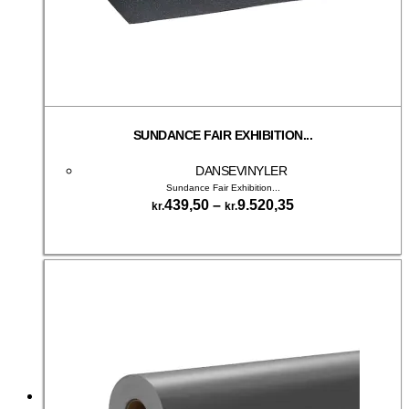
SUNDANCE FAIR EXHIBITION...
DANSEVINYLER
Sundance Fair Exhibition...
Prisinterval:
439,50
–
9.520,35
kr.
kr.
kr.439,50
Dette
til
Vælg muligheder
vare
kr.9.520,35
har
flere
varianter.
Mulighederne
kan
vælges
på
varesiden