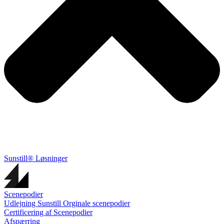
Sunstill® Løsninger
Scenepodier
Udlejning Sunstill Orginale scenepodier
Certificering af Scenepodier
Afspærring