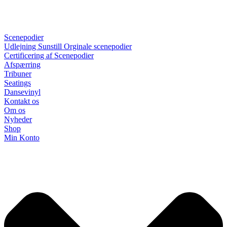
Scenepodier
Udlejning Sunstill Orginale scenepodier
Certificering af Scenepodier
Afspærring
Tribuner
Seatings
Dansevinyl
Kontakt os
Om os
Nyheder
Shop
Min Konto