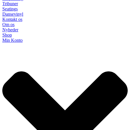
Tribuner
Seatings
Dansevinyl
Kontakt os
Om os
Nyheder
Shop
Min Konto