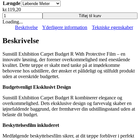
til
Længde
kr.4.472,38
kr.
119,20
Sunstill
Tilføj til kurv
Exhibition
Loading...
Carpet
Beskrivelse
Yderligere information
Tekniske egenskaber
Budget
R
Beskrivelse
With
Protective
Sunstill Exhibition Carpet Budget R With Protective Film – en
Film
innovativ løsning, der forener overkommelighed med enestående
antal
kvalitet. Dette tæppe er skabt med tanke på at imødekomme
behovene hos udstillere, der ønsker et pålideligt og stilfuldt produkt
uden at overskride budgettet.
Budgetvenligt Eksklusivt Design
Sunstill Exhibition Carpet Budget R kombinerer elegance og
overkommelighed. Dets eksklusive design og farvevalg skaber en
iøjnefaldende baggrund, der fremhæver din udstillingsstand uden at
belaste dit budget.
Beskyttelsesfilm inkluderet
Medfølgende beskyttelsesfilm sikrer, at dit tæppe forbliver i perfekt